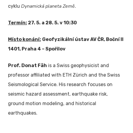
Dynamická planeta Země
cyklu
.
Termín:
27. 5. a 28. 5. v 10:30
Místo konání:
Geofyzikální ústav AV ČR, Boční II
1401, Praha 4 – Spořilov
Prof. Donat Fäh
is a Swiss geophysicist and
professor affiliated with
ETH Zürich
and the Swiss
Seismological Service. His research focuses on
seismic hazard assessment, earthquake risk,
ground motion modeling, and historical
earthquakes.