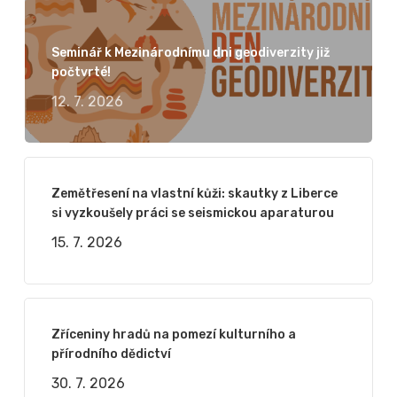
Seminář k Mezinárodnímu dni geodiverzity již
počtvrté!
12. 7. 2026
Zemětřesení na vlastní kůži: skautky z Liberce
si vyzkoušely práci se seismickou aparaturou
15. 7. 2026
Zříceniny hradů na pomezí kulturního a
přírodního dědictví
30. 7. 2026