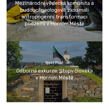
Mezinárodní vědecká komunita a
budoucí geologové zkoumali
antropogenní transformaci
podzemí v Horním Městě
Next Post
Odborná exkurze: Stopy člověka
v Horním Městě