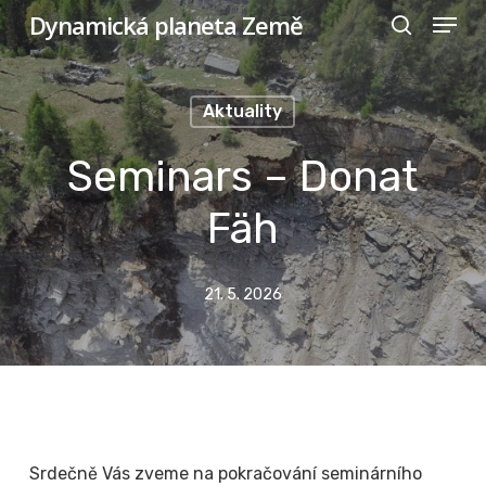
Menu
Skip
Dynamická planeta Země
search
to
Close
main
Menu
Aktuality
content
Seminars – Donat
Fäh
21. 5. 2026
Srdečně Vás zveme na pokračování seminárního